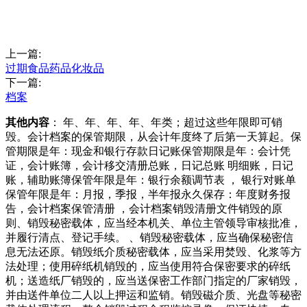
上一篇:
过期食品药品化妆品
下一篇:
档案
其他内容
： 年、年、年、年、年类；超过这些年限即可销
毁。会计档案的保管期限，从会计年度终了后第一天算起。保
管期限是年：现金和银行存款日记账保管期限是年：会计凭
证，会计账簿，会计移交清册总账，日记总账 明细账，日记
账，辅助账簿保管年限是年：银行余额调节表 ， 银行对账单
保管年限是年：月报，季报，半年报永久保存：年度财务报
告，会计档案保管清册 ，会计档案销毁清册文件销毁的原
则、销毁秘密载体，应当经本机关、单位主管领导审核批准，
并履行清点、登记手续。 、销毁秘密载体，应当确保秘密信
息无法还原。销毁纸介质秘密载体，应当采用焚毁、化浆等方
法处理；使用碎纸机销毁的，应当使用符合保密要求的碎纸
机；送造纸厂销毁的，应当送保密工作部门指定的厂家销毁，
并由送件单位二人以上押运和监销。销毁磁介质、光盘等秘密