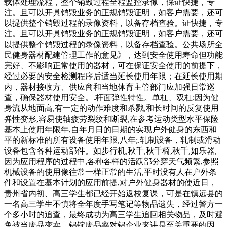
载体处理流程，整个销毁过程全程监控录像，保证快捷，专
注。且可以开具销毁业务的正规销毁证明，如客户需要，还可
以提供整个销毁过程的录像资料，以备存档查验。证快捷，专
注。且可以开具销毁业务的正规销毁证明，如客户需要，还可
以提供整个销毁过程的录像资料，以备存档查验。公共场所全
民健身器材配建管理工作的意见》，达到安全使用寿命但功能
完好、不影响正常使用的器材，可在保证安全使用的前提下，
经过必要的安全检测程序后适当延长使用年限；在延长使用期
内，器材接收方、供应商和当地体育主管部门应加强日常巡
查，确保器材使用安全。.杆面弹性特性。单杠、双杠;因为健
身流从地面高,有一定的动作难度和杀戮,和长时间的反复使用
弹性变形,容易使轴疲劳裂纹和断裂,在参考运动类型水平保险
基本上使用年限年,自年月日的日期的实现户外健身的东西和
平的新标准的所有设备使用年限,八年;.轧制设备，轧制或滑动
设备包含各种运动部件。如步行机,秋千,秋千椅,秋千,如乐器,
因为应用程序的过程中,各种各样的活跃部分穿天气频繁,参照
机械设备的使用像往常一样正常的生活,平时没有人在户外条
件和设置在基本计划的应用前提,对户外健身器材的使近日，
贵州省内初、高三学生都已经开始返校复课，可是在镇远县的
一名高三学生不慎将全年度手写笔记等物品遗失，经过警方一
个多小时的追查，最终成功为高三学生追回相关物品，及时避
免被当废品变卖。铝锭废品率对铝企业来讲是至关重要的因