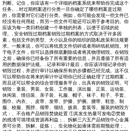
判断。记住，你应该有一个详细的档案系统来帮助你完成这个
任务。. 对过期档案进行分类一旦你确定了哪些档案是过期
的，你需要对它们进行分类。例如，你可能会发现一些文件已
经没有任何用处，而另一些文件可能还可以用于参考目的。你
应该为每一类归档创建一个单独的列表，以便于后续的处
理。. 安全销毁过期档案销毁过期档案的方式取决于许多因
素，包括文件的类型、大小以及你的组织的隐私政策和法规要
求。一般来说，你可以将纸质文件切碎或者用碎纸机销毁。对
于电子文件，你可以选择彻底删除或者将其物理销毁。在销毁
之前，确保你已经备份了所有重要的信息，并且遵循了所有适
用的数据保护法规。. 记录和审计最后，你应该详细记录你的
销毁过程，并进行审计以确保所有的步骤都已经完成。这不仅
可以帮助你在将来的审计中证明你已经正确处理了过期档案，
而且还可以帮全的综合管理服务平台，出具有的销毁证明。可
销毁：童装、男装、女装、工作服、演出服、正装、运动装、
休闲装、情侣装、亲子装、礼服、帽子、袜子、鞋子、手套、
围巾、内衣、、皮带、发带、护膝、护腕、腰带、鞋垫、制
服、校服、围脖、领带、领结、披肩、套装等。服装的销毁方
式：、不合格产品销毁焚烧处置 ①其发生热量可发电②焚烧
的残渣可填埋或资源再利益；、拆解三六五产品销毁中心金属
类可分类、拆解、提炼；、生化物化如液体需前期预处理；、