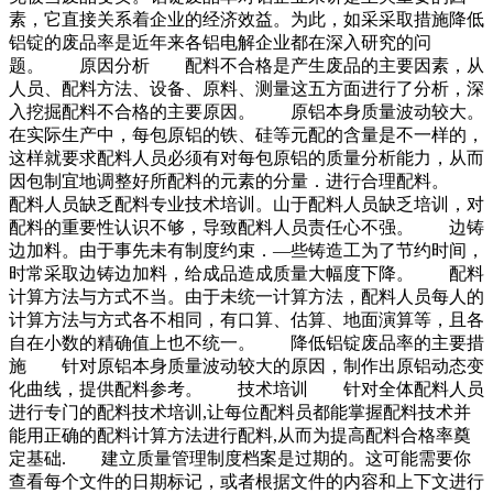
素，它直接关系着企业的经济效益。为此，如采采取措施降低
铝锭的废品率是近年来各铝电解企业都在深入研究的问
题。 原因分析 配料不合格是产生废品的主要因素，从
人员、配料方法、设备、原料、测量这五方面进行了分析，深
入挖掘配料不合格的主要原因。 原铝本身质量波动较大。
在实际生产中，每包原铝的铁、硅等元配的含量是不一样的，
这样就要求配料人员必须有对每包原铝的质量分析能力，从而
因包制宜地调整好所配料的元素的分量．进行合理配料。
配料人员缺乏配料专业技术培训。山于配料人员缺乏培训，对
配料的重要性认识不够，导致配料人员责任心不强。 边铸
边加料。由于事先未有制度约束．—些铸造工为了节约时间，
时常采取边铸边加料，给成品造成质量大幅度下降。 配料
计算方法与方式不当。由于未统一计算方法，配料人员每人的
计算方法与方式各不相同，有口算、估算、地面演算等，且各
自在小数的精确值上也不统一。 降低铝锭废品率的主要措
施 针对原铝本身质量波动较大的原因，制作出原铝动态变
化曲线，提供配料参考。 技术培训 针对全体配料人员
进行专门的配料技术培训,让每位配料员都能掌握配料技术并
能用正确的配料计算方法进行配料,从而为提高配料合格率奠
定基础. 建立质量管理制度档案是过期的。这可能需要你
查看每个文件的日期标记，或者根据文件的内容和上下文进行