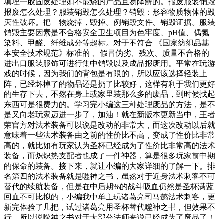
填埋一般固废处理如不能烧的产品且易降解的。报废服装销毁
报废怎么处理？服装销毁怎么处理？销毁：形容物质物体的毁
灭性破坏。把一物烧掉，毁掉。例销毁文件、销毁证据。服装
销毁主要因素是不合格安全卫生项目为色牢度、pH值、偶氮
染料、甲醛、纤维成分等超标。对于不符合 《国家纺织品基
本安全技术规范》标准的 、假冒伪劣、残次、质量不合格的
进出口服装服饰可进行集中销毁以及成品报废用。平常在玩游
戏的时候，因为我们的背包是有限的，所以应该选择轻装上
阵，已经坏掉了的物品还是扔了比较好，这样有利于我们更好
的生存下去，不然在身上或家里装那么多的废品，到时候找起
东西可是很费力的。学习完小编这三种处理废品的方法，是不
是又向老玩家迈进一步了，加油！就在新版本更新当中，王者
荣官方对法术装备可以说是改动的非常大，而这次改动以后就
意味着一些法术装备由之前的性价比不高，变成了性价比非常
高的，就比如有玩家认为圣杯已经成为了性价比非常高的法术
装备，而炽炽热支配者也成了一件神器，算是很多玩家前中期
的保命的装备。接下来，就让小编的大家详细的了解一下。排
名第四的法术装备就是噬神之书，虽然对于近身法术刺客不可
替代的续航装备，但是在中后期%的战斗吸血仍然是圣杯满蓝
回血不可比拟的，小编我中单主玩诸葛亮司马懿法术刺客，更
新完体验了几把，试过诸葛亮用圣杯替代噬神之书，但效果不
行，所以说噬神之书对于大部分法师来说已经成为了废品了！