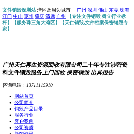
文件销毁深圳站
湾区及周边城市：
广州
深圳
佛山
东莞
珠海
江门
中山
惠州
肇庆
清远
广州
【专注文件销毁 树立行业标
杆】【服务珠三角大湾区】【天仁销毁,文件档案保密销毁专
家】
广州天仁再生资源回收有限公司
二十年专注涉密资
料文件销毁服务
上门回收 保密销毁 出具报告
咨询电话：
13711115910
网站首页
公司简介
销毁产品目录
服务行业
客户案例
公司资质
新闻资讯