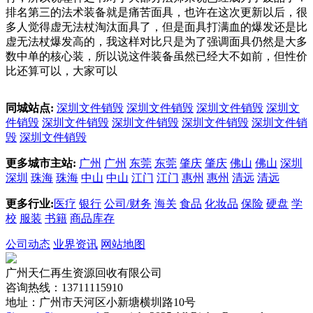
排名第三的法术装备就是痛苦面具，也许在这次更新以后，很
多人觉得虚无法杖淘汰面具了，但是面具打满血的爆发还是比
虚无法杖爆发高的，我这样对比只是为了强调面具仍然是大多
数中单的核心装，所以说这件装备虽然已经大不如前，但性价
比还算可以，大家可以
同城站点:
深圳文件销毁
深圳文件销毁
深圳文件销毁
深圳文
件销毁
深圳文件销毁
深圳文件销毁
深圳文件销毁
深圳文件销
毁
深圳文件销毁
更多城市主站:
广州
广州
东莞
东莞
肇庆
肇庆
佛山
佛山
深圳
深圳
珠海
珠海
中山
中山
江门
江门
惠州
惠州
清远
清远
更多行业:
医疗
银行
公司/财务
海关
食品
化妆品
保险
硬盘
学
校
服装
书籍
商品库存
公司动态
业界资讯
网站地图
广州天仁再生资源回收有限公司
咨询热线：13711115910
地址：广州市天河区小新塘横圳路10号